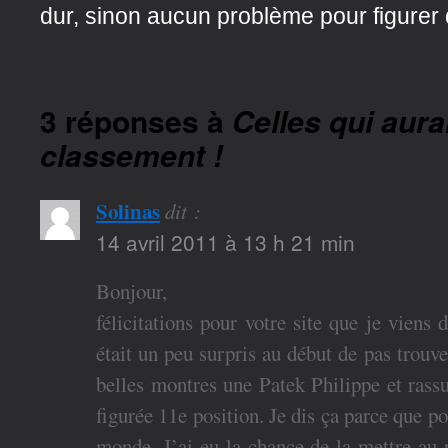
dur, sinon aucun problème pour figurer 
3 réponses à
Celles qui aurai
classement !
Solinas
dit :
14 avril 2011 à 13 h 21 min
Bonjour,
félicitations pour votre site que je viens 
était un peu surpris au début de pas trouv
belles montres une Patek Philippe et rassu
figurée 11e position. Je dis ça parce que p
monde. J’ai eu la chance de la mettre au p