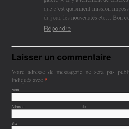
que c’est quasiment mission impossi
du jour, les nouveautés etc… Bon co
Répondre
Laisser un commentaire
Votre adresse de messagerie ne sera pas publ
*
indiqués avec
Nom
Adresse de con
Site